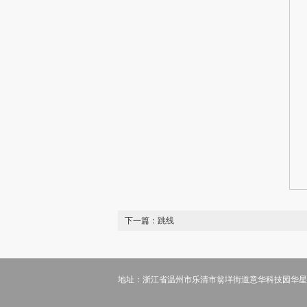
下一篇：
跳线
地址：浙江省温州市乐清市翁垟街道意华科技园华星