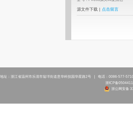
源文件下载
|
点击留言
地址：浙江省温州市乐清市翁垟街道意华科技园华星路2号
|
电话：0086-577-57
浙ICP备0504411
浙公网安备 33