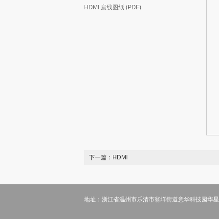
HDMI 扁线图纸 (PDF)
下一篇：
HDMI
地址：浙江省温州市乐清市翁垟街道意华科技园华星