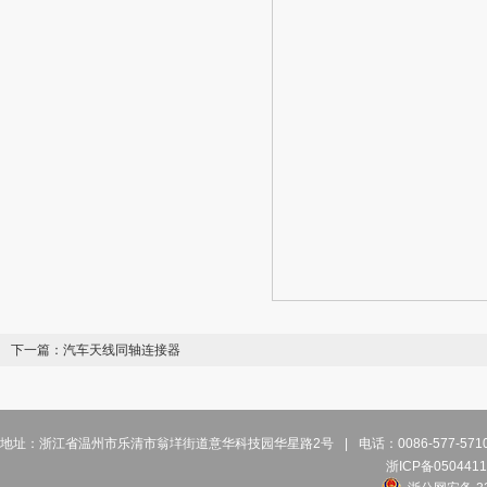
下一篇：
汽车天线同轴连接器
地址：浙江省温州市乐清市翁垟街道意华科技园华星路2号
|
电话：0086-577-57
浙ICP备0504411