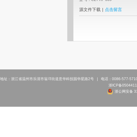
源文件下载
|
点击留言
地址：浙江省温州市乐清市翁垟街道意华科技园华星路2号
|
电话：0086-577-57
浙ICP备0504411
浙公网安备 33