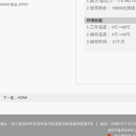
1.插入/拔出力： ≤ 4.5KG ≥1
HDMI 镀金 (PDF)
2.使用寿命： 10000次插拔 
环境性能
1.工作温度： 0℃~+60℃
2.储存温度： 0℃~+40℃
3.储存时间： 12个月
下一篇：
HDMI
地址：浙江省温州市乐清市翁垟街道意华科技园华星路2号
|
电话：0086-577-57
浙ICP备0504411