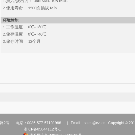
1.插入/拔出力： 34N Max. 10N Max.
2.使用寿命： 1500次插拔 Min.
环境性能
1.工作温度： 0℃~+60℃
2.储存温度： 0℃~+40℃
3.储存时间： 12个月
路2号
|
电话：0086-577-57101988
|
Email：
sales@czt.cn
Copyright 
浙ICP备05044112号-1