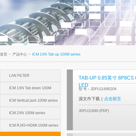
首页
>
产品中心
>
ICM 1XN Tab up 100M series
LAN FILTER
TAB-UP 0.85英寸 8P8
LED
ICM 1XN Tab down 100M
型 号：JDFU11690204
源文件下载
|
点击留言
series
ICM Vertical jack 100M series
JDFU11690 (PDF)
ICM 2XN 100M series
ICM RJ45+HDMI 100M series