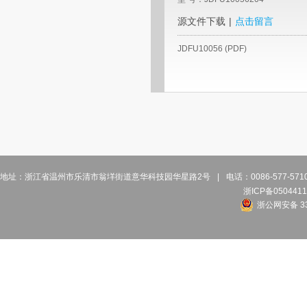
源文件下载
|
点击留言
JDFU10056 (PDF)
地址：浙江省温州市乐清市翁垟街道意华科技园华星路2号
|
电话：0086-577-57
浙ICP备0504411
浙公网安备 33