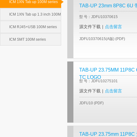
ICM 1XN Tab up 100M series
TAB-UP 23mm 8P8C 
ICM 1XN Tab up 1.3 inch 100M
型 号：JDFU10370615
源文件下载
|
点击留言
series
ICM RJ45+USB 100M series
JDFU10370615(A版) (PDF)
ICM SMT 100M series
TAB-UP 23.75MM 11P
TC LOGO
型 号：JDFU10275101
源文件下载
|
点击留言
JDFU10 (PDF)
TAB-UP 23.75mm 11P